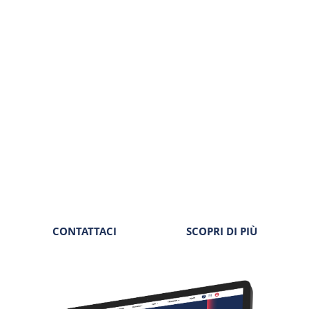
Tutto il cuore dell’editoria Seac, in un unico posto.
Informative, schede operative, riviste periodiche,
approfondimenti, documenti correlati. La disciplina della
normativa lavoro a portata di clic.
Autorevolezza
Completezza
Tempestività
Sicurezza
CONTATTACI
SCOPRI DI PIÙ