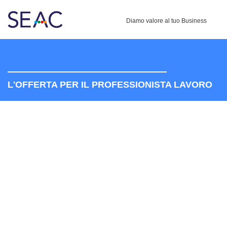
Diamo valore al tuo Business
L'OFFERTA PER IL PROFESSIONISTA LAVORO
IL NUOVO SISTEMA
INTELLIGENTE
DI AGGIORNAMENTO
PROFESSIONALE