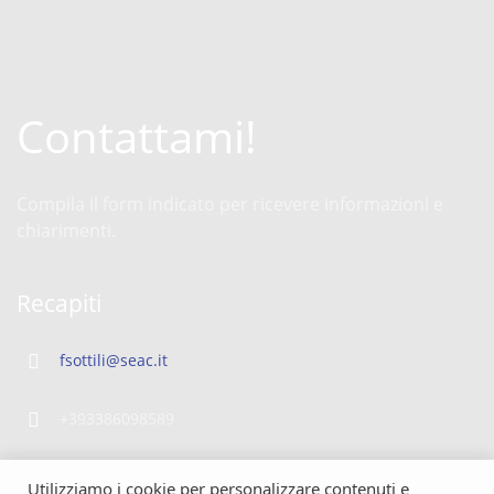
Contattami!
Compila il form indicato per ricevere informazioni e
chiarimenti.
Recapiti
fsottili@seac.it
+393386098589
Utilizziamo i cookie per personalizzare contenuti e